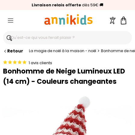
🥇
Livraison relais offerte
Palmarès Capital 2025 :
⭐⭐⭐⭐⭐
4,6/5
(24 000 avis clients)
Annikids N°1
dès 59€
🚚
Compte
Pani
Retour
>
La magie de noël à la maison - noël
Bonhomme de neig
1 avis clients
Bonhomme de Neige Lumineux LED
(14 cm) - Couleurs changeantes