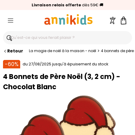
🥇
Livraison relais offerte
Palmarès Capital 2025 :
⭐⭐⭐⭐⭐
4,6/5
(24 000 avis clients)
Annikids N°1
dès 59€
🚚
Compte
Pani
Retour
>
La magie de noël à la maison - noël
4 bonnets de père 
-60%
du 27/08/2025 jusqu'à épuisement du stock
4 Bonnets de Père Noël (3, 2 cm) -
Chocolat Blanc