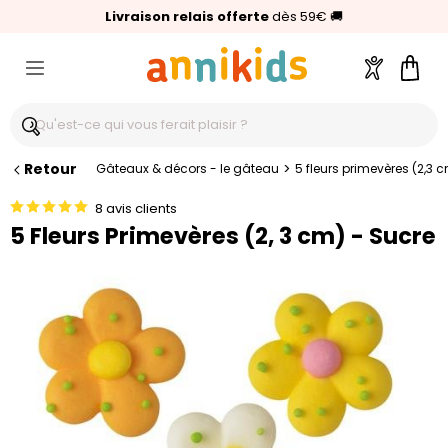
🥇
Livraison relais offerte
Palmarès Capital 2025 :
⭐⭐⭐⭐⭐
4,6/5
(24 000 avis clients)
Annikids N°1
dès 59€
🚚
Compte
Pani
Retour
>
Gâteaux & décors - le gâteau
5 fleurs primevères (2,3 
8 avis clients
5 Fleurs Primevères (2, 3 cm) - Sucre