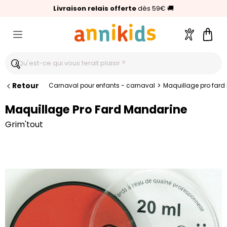
🥇
Livraison relais offerte
Palmarès Capital 2025 :
⭐⭐⭐⭐⭐
4,6/5
(24 000 avis clients)
Annikids N°1
dès 59€
🚚
Compte
Pani
Retour
>
Carnaval pour enfants - carnaval
Maquillage pro far
Maquillage Pro Fard Mandarine
Grim'tout