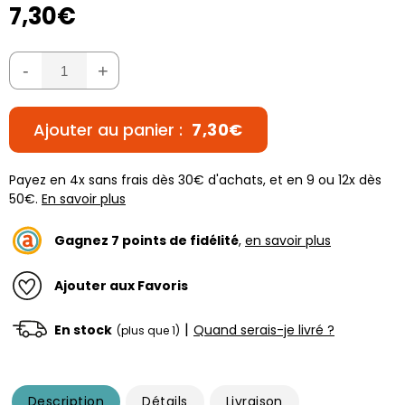
7,30€
-
+
Ajouter au panier :
7,30€
Payez en 4x sans frais dès 30€ d'achats, et en 9 ou 12x dès
50€.
En savoir plus
Gagnez
7
points de fidélité
,
en savoir plus
Ajouter aux Favoris
|
En stock
Quand serais-je livré ?
(plus que 1)
Description
Détails
Livraison