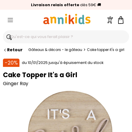
🥇
Livraison relais offerte
Palmarès Capital 2025 :
⭐⭐⭐⭐⭐
4,6/5
(24 000 avis clients)
Annikids N°1
dès 59€
🚚
Compte
Pani
Retour
>
Gâteaux & décors - le gâteau
Cake topper it's a girl
-20%
du 10/01/2025 jusqu'à épuisement du stock
Cake Topper It's a Girl
Ginger Ray