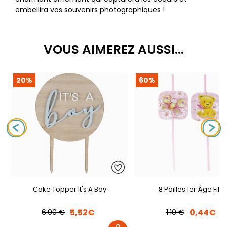
embellira vos souvenirs photographiques !
VOUS AIMEREZ AUSSI...
20%
60%
Cake Topper It's A Boy
8 Pailles 1er Âge Fille
5,52€
0,44€
6.90 €
1.10 €