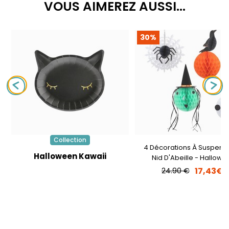
VOUS AIMEREZ AUSSI...
30%
Collection
4 Décorations À Suspend
Halloween Kawaii
Nid D'Abeille - Hallowe
Vintage
17,43€
24.90 €