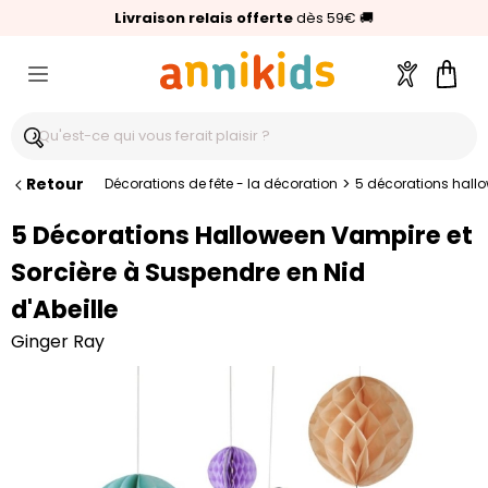
🥇
Livraison relais offerte
Palmarès Capital 2025 :
⭐⭐⭐⭐⭐
4,6/5
(24 000 avis clients)
Annikids N°1
dès 59€
🚚
Compte
Pani
Retour
>
Décorations de fête - la décoration
5 décorations hallo
5 Décorations Halloween Vampire et
Sorcière à Suspendre en Nid
d'Abeille
Ginger Ray