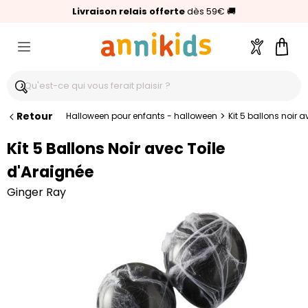
🥇
Livraison relais offerte
Palmarès Capital 2025 :
⭐⭐⭐⭐⭐
4,6/5
(24 000 avis clients)
Annikids N°1
dès 59€
🚚
Compte
Pani
Retour
>
Halloween pour enfants - halloween
Kit 5 ballons noir a
Kit 5 Ballons Noir avec Toile
d'Araignée
Ginger Ray