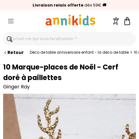
🥇
Livraison relais offerte
Palmarès Capital 2025 :
⭐⭐⭐⭐⭐
4,6/5
(24 000 avis clients)
Annikids N°1
dès 59€
🚚
Compte
Pani
Retour
>
Déco de table anniversaire enfant - la déco de table
10
10 Marque-places de Noël - Cerf
doré à paillettes
Ginger Ray