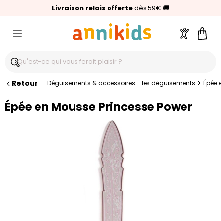
🥇
Livraison relais offerte
Palmarès Capital 2025 :
⭐⭐⭐⭐⭐
4,6/5
(24 000 avis clients)
Annikids N°1
dès 59€
🚚
Compte
Pani
Retour
>
Déguisements & accessoires - les déguisements
Épée 
Épée en Mousse Princesse Power