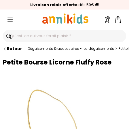
🥇
Livraison relais offerte
Palmarès Capital 2025 :
⭐⭐⭐⭐⭐
4,6/5
(24 000 avis clients)
Annikids N°1
dès 59€
🚚
Compte
Pani
Retour
>
Déguisements & accessoires - les déguisements
Petite
Petite Bourse Licorne Fluffy Rose