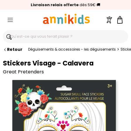
🥇
Livraison relais offerte
Palmarès Capital 2025 :
⭐⭐⭐⭐⭐
4,6/5
(24 000 avis clients)
Annikids N°1
dès 59€
🚚
Compte
Pani
Retour
>
Déguisements & accessoires - les déguisements
Stick
Stickers Visage - Calavera
Great Pretenders