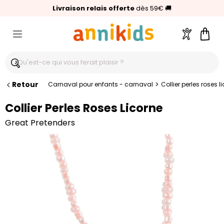
🥇
Livraison relais offerte
Palmarès Capital 2025 :
⭐⭐⭐⭐⭐
4,6/5
(24 000 avis clients)
Annikids N°1
dès 59€
🚚
Compte
Pani
Retour
>
Carnaval pour enfants - carnaval
Collier perles roses l
Collier Perles Roses Licorne
Great Pretenders