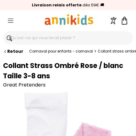
🥇
Livraison relais offerte
Palmarès Capital 2025 :
⭐⭐⭐⭐⭐
4,6/5
(24 000 avis clients)
Annikids N°1
dès 59€
🚚
Compte
Pani
Retour
>
Carnaval pour enfants - carnaval
Collant strass ombré
Collant Strass Ombré Rose / blanc
Taille 3-8 ans
Great Pretenders