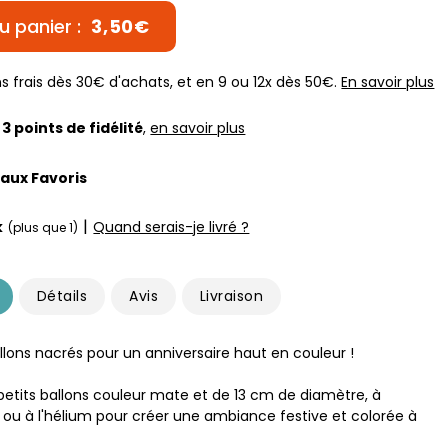
u panier :
3,50€
s frais dès 30€ d'achats, et en 9 ou 12x dès 50€.
En savoir plus
z
3
points de fidélité
,
en savoir plus
 aux Favoris
|
k
Quand serais-je livré ?
(plus que 1)
Détails
Avis
Livraison
llons nacrés pour un anniversaire haut en couleur !
 petits ballons couleur mate et de 13 cm de diamètre, à
ir ou à l'hélium pour créer une ambiance festive et colorée à