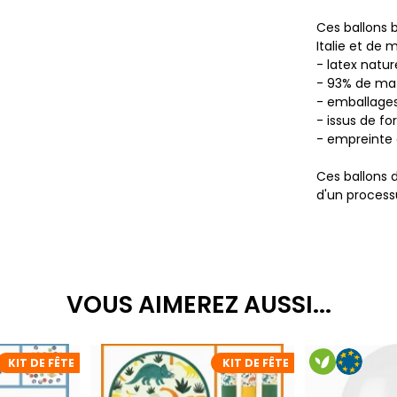
Ces ballons 
Italie et de 
- latex natur
- 93% de mat
- emballages 
- issus de fo
- empreinte 
Ces ballons 
d'un process
VOUS AIMEREZ AUSSI...
KIT DE FÊTE
KIT DE FÊTE