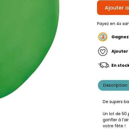
Ajouter a
Payez en 4x san
Gagne
Ajouter
En stoc
Description
De supers ba
Un lot de 50
gonfler à l'a
votre fête !