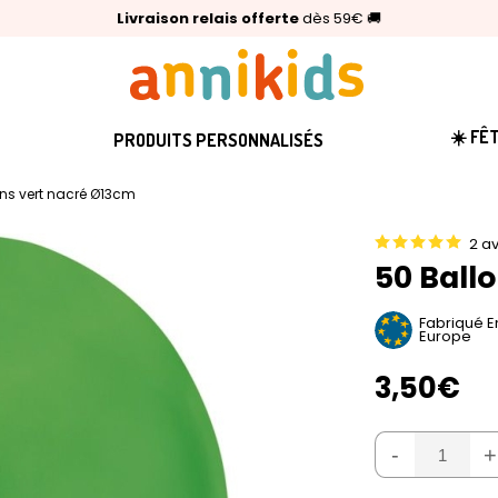
🥇
Livraison relais offerte
Palmarès Capital 2025 :
⭐⭐⭐⭐⭐
4,6/5
(24 000 avis clients)
Annikids N°1
dès 59€
🚚
☀️ FÊ
PRODUITS PERSONNALISÉS
ons vert nacré Ø13cm
2 av
50 Ball
Fabriqué E
Europe
3,50€
-
+