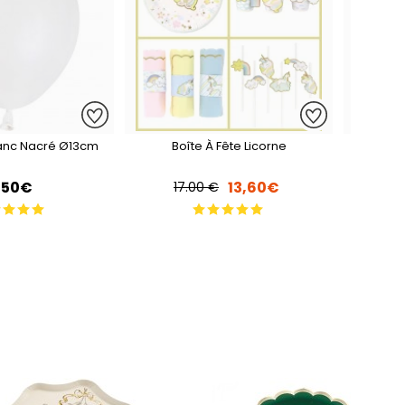
lanc Nacré Ø13cm
Boîte À Fête Licorne
50 Ball
,50€
13,60€
17.00 €