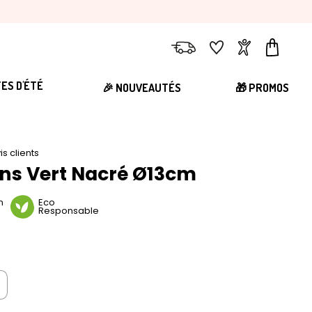
Livraison
Favoris
Compte
Panier
TES D'ÉTÉ
🎉 NOUVEAUTÉS
🎁 PROMOS
is clients
ons Vert Nacré Ø13cm
n
Eco
Responsable