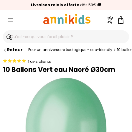
🥇
Livraison relais offerte
Palmarès Capital 2025 :
⭐⭐⭐⭐⭐
4,6/5
(24 000 avis clients)
Annikids N°1
dès 59€
🚚
Compte
Pani
Retour
>
Pour un anniversaire écologique - eco-friendly
10 ball
1 avis clients
10 Ballons Vert eau Nacré Ø30cm