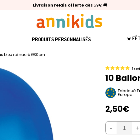
🥇
Livraison relais offerte
Palmarès Capital 2025 :
⭐⭐⭐⭐⭐
4,6/5
(24 000 avis clients)
Annikids N°1
dès 59€
🚚
☀️ FÊ
PRODUITS PERSONNALISÉS
ns bleu roi nacré Ø30cm
1 av
10 Ball
Fabriqué E
Europe
2,50€
-
+