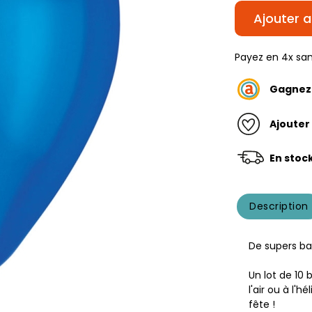
Ajouter a
Payez en 4x san
Gagne
Ajouter
En stoc
Description
De supers ba
Un lot de 10
l'air ou à l'
fête !