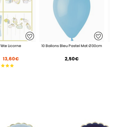
Fête Licorne
10 Ballons Bleu Pastel Mat Ø30cm
10 Ball
13,60€
2,50€