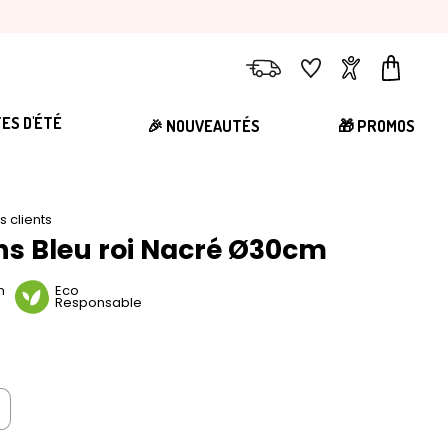
Livraison
Favoris
Compte
Panier
TES D'ÉTÉ
🎉 NOUVEAUTÉS
🎁 PROMOS
is clients
ons Bleu roi Nacré Ø30cm
n
Eco
Responsable