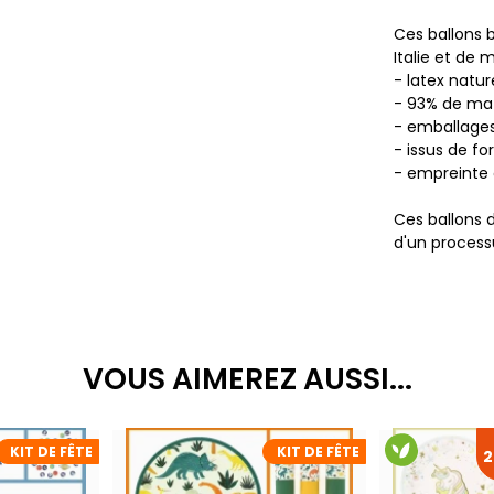
Ces ballons 
Italie et de 
- latex natur
- 93% de mat
- emballages 
- issus de fo
- empreinte 
Ces ballons 
d'un process
VOUS AIMEREZ AUSSI...
KIT DE FÊTE
KIT DE FÊTE