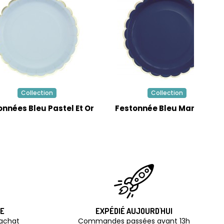
Collection
Collection
onnées Bleu Pastel Et Or
Festonnée Bleu Marine/Or
TE
EXPÉDIÉ AUJOURD'HUI
'achat
Commandes passées avant 13h