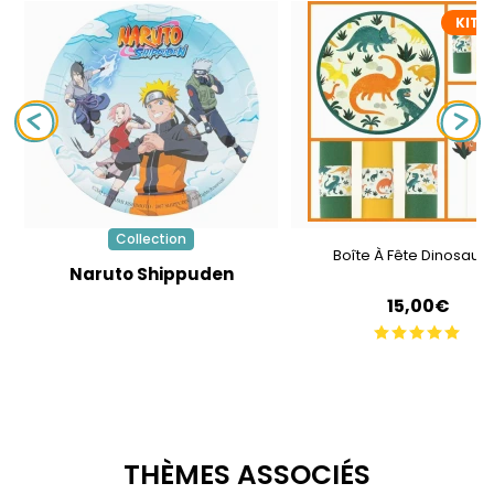
KIT D
Collection
Boîte À Fête Dinosaur
Naruto Shippuden
15,00€
THÈMES ASSOCIÉS