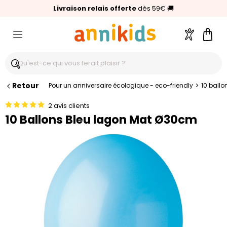
🥇
Livraison relais offerte
Palmarès Capital 2025 :
⭐⭐⭐⭐⭐
4,6/5
(24 000 avis clients)
Annikids N°1
dès 59€
🚚
Compte
Pani
Retour
>
Pour un anniversaire écologique - eco-friendly
10 ball
2 avis clients
10 Ballons Bleu lagon Mat Ø30cm