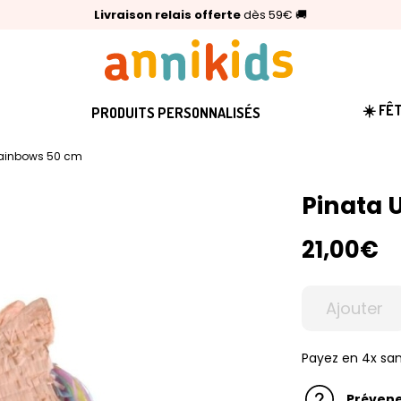
🥇
Livraison relais offerte
Palmarès Capital 2025 :
⭐⭐⭐⭐⭐
4,6/5
(24 000 avis clients)
Annikids N°1
dès 59€
🚚
☀️ FÊ
PRODUITS PERSONNALISÉS
rainbows 50 cm
Pinata 
21,00€
Ajouter
Payez en 4x san
Prévene