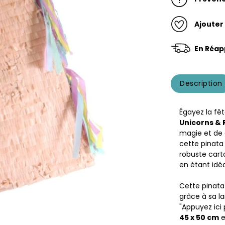
Ajouter
En Réap
Description
Égayez la fê
Unicorns &
magie et de 
cette pinata
robuste cart
en étant idéa
Cette pinata 
grâce à sa la
"Appuyez ici
45 x 50 cm
e