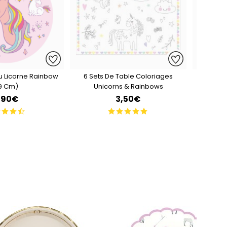
u Licorne Rainbow
6 Sets De Table Coloriages
5 Bal
19 Cm)
Unicorns & Rainbows
,90€
3,50€