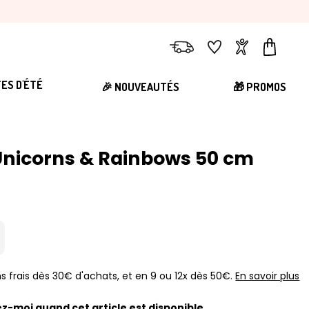
Livraison
Favoris
Compte
Panier
TES D'ÉTÉ
🎉 NOUVEAUTÉS
🎁 PROMOS
Unicorns & Rainbows 50 cm
s frais dès 30€ d'achats, et en 9 ou 12x dès 50€.
En savoir plus
z-moi quand cet article est disponible