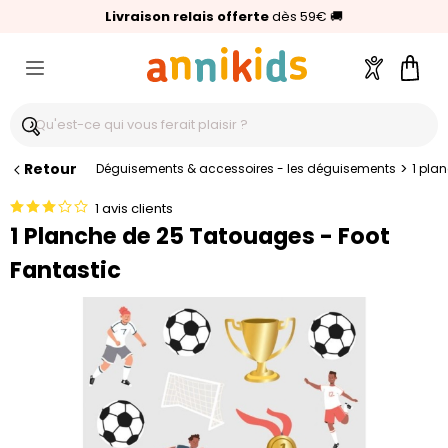
🥇
Livraison relais offerte
Palmarès Capital 2025 :
⭐⭐⭐⭐⭐
4,6/5
(24 000 avis clients)
Annikids N°1
dès 59€
🚚
Compte
Pani
Retour
>
Déguisements & accessoires - les déguisements
1 pla
1 avis clients
1 Planche de 25 Tatouages - Foot
Fantastic