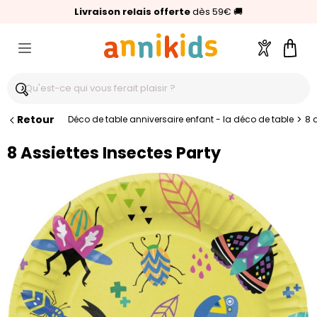
🥇
Livraison relais offerte
Palmarès Capital 2025 :
⭐⭐⭐⭐⭐
4,6/5
(24 000 avis clients)
Annikids N°1
dès 59€
🚚
Compte
Pani
Retour
>
Déco de table anniversaire enfant - la déco de table
8 
8 Assiettes Insectes Party