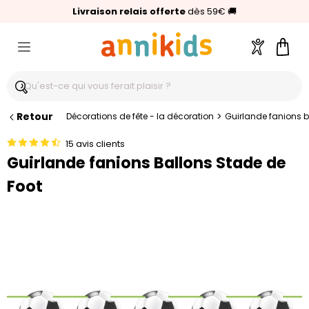
🥇
Livraison relais offerte
Palmarès Capital 2025 :
⭐⭐⭐⭐⭐
4,6/5
(24 000 avis clients)
Annikids N°1
dès 59€
🚚
Compte
Pani
Retour
>
Décorations de fête - la décoration
Guirlande fanions b
15 avis clients
Guirlande fanions Ballons Stade de
Foot