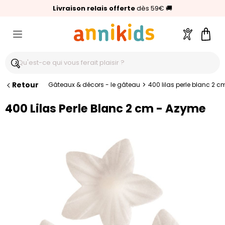
🥇
Livraison relais offerte
Palmarès Capital 2025 :
⭐⭐⭐⭐⭐
4,6/5
(24 000 avis clients)
Annikids N°1
dès 59€
🚚
Compte
Pani
Retour
>
Gâteaux & décors - le gâteau
400 lilas perle blanc 2 
400 Lilas Perle Blanc 2 cm - Azyme