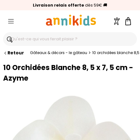
🥇
Livraison relais offerte
Palmarès Capital 2025 :
⭐⭐⭐⭐⭐
4,6/5
(24 000 avis clients)
Annikids N°1
dès 59€
🚚
Compte
Pani
Retour
>
Gâteaux & décors - le gâteau
10 orchidées blanche 8,5
10 Orchidées Blanche 8, 5 x 7, 5 cm -
Azyme