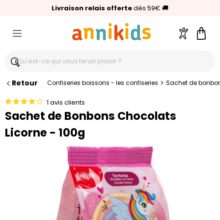
🥇
Livraison relais offerte
Palmarès Capital 2025 :
⭐⭐⭐⭐⭐
4,6/5
(24 000 avis clients)
Annikids N°1
dès 59€
🚚
Compte
Pani
Retour
>
Confiseries boissons - les confiseries
Sachet de bonbon
1 avis clients
Sachet de Bonbons Chocolats
Licorne - 100g