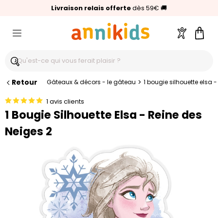
🥇
Livraison relais offerte
Palmarès Capital 2025 :
⭐⭐⭐⭐⭐
4,6/5
(24 000 avis clients)
Annikids N°1
dès 59€
🚚
Compte
Pani
Retour
>
Gâteaux & décors - le gâteau
1 bougie silhouette elsa -
1 avis clients
1 Bougie Silhouette Elsa - Reine des
Neiges 2