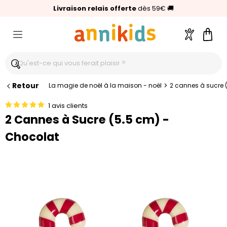
🥇
Livraison relais offerte
Palmarès Capital 2025 :
⭐⭐⭐⭐⭐
4,6/5
(24 000 avis clients)
Annikids N°1
dès 59€
🚚
Compte
Pani
Retour
>
La magie de noël à la maison - noël
2 cannes à sucre 
1 avis clients
2 Cannes à Sucre (5.5 cm) -
Chocolat