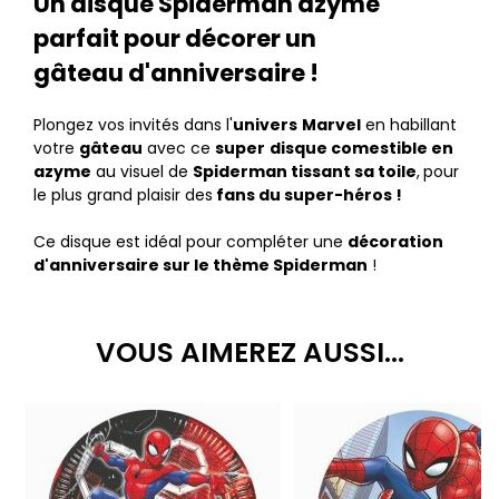
Un disque Spiderman azyme
parfait pour décorer un
gâteau d'anniversaire !
Plongez vos invités dans l'
univers
Marvel
en habillant
votre
gâteau
avec ce
super
disque comestible en
azyme
au visuel de
Spiderman tissant sa toile
,
pour
le plus grand plaisir des
fans du super-héros !
Ce disque est idéal pour compléter une
décoration
d'anniversaire sur le thème Spiderman
!
VOUS AIMEREZ AUSSI...