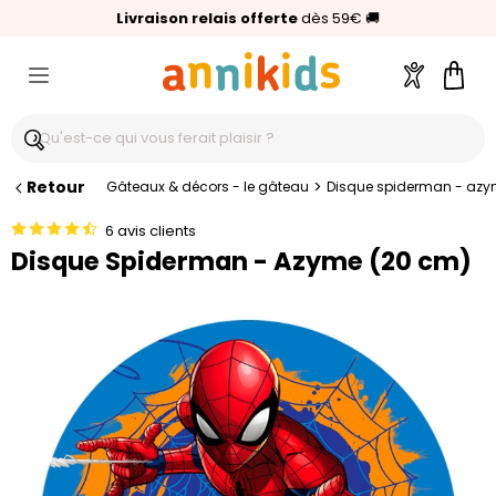
🥇
Livraison relais offerte
Palmarès Capital 2025 :
⭐⭐⭐⭐⭐
4,6/5
(24 000 avis clients)
Annikids N°1
dès 59€
🚚
Compte
Pani
Retour
>
Gâteaux & décors - le gâteau
Disque spiderman - azy
6 avis clients
Disque Spiderman - Azyme (20 cm)