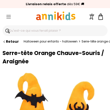
🥇
Livraison relais offerte
Palmarès Capital 2025 :
⭐⭐⭐⭐⭐
4,6/5
(24 000 avis clients)
Annikids N°1
dès 59€
🚚
Compte
Pani
Retour
>
Halloween pour enfants - halloween
Serre-tête orange 
Serre-tête Orange Chauve-Souris /
Araignée