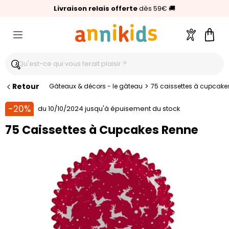
🥇
Livraison relais offerte
Palmarès Capital 2025 :
⭐⭐⭐⭐⭐
4,6/5
(24 000 avis clients)
Annikids N°1
dès 59€
🚚
Compte
Pani
Retour
>
Gâteaux & décors - le gâteau
75 caissettes à cupcake
-20%
du 10/10/2024 jusqu'à épuisement du stock
75 Caissettes à Cupcakes Renne