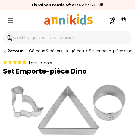
🥇
Livraison relais offerte
Palmarès Capital 2025 :
⭐⭐⭐⭐⭐
4,6/5
(24 000 avis clients)
Annikids N°1
dès 59€
🚚
Compte
Pani
Retour
>
Gâteaux & décors - le gâteau
Set emporte-pièce dino
1 avis clients
Set Emporte-pièce Dino