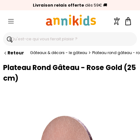
🥇
Livraison relais offerte
Palmarès Capital 2025 :
⭐⭐⭐⭐⭐
4,6/5
(24 000 avis clients)
Annikids N°1
dès 59€
🚚
Compte
Pani
Retour
>
Gâteaux & décors - le gâteau
Plateau rond gâteau - r
Plateau Rond Gâteau - Rose Gold (25
cm)