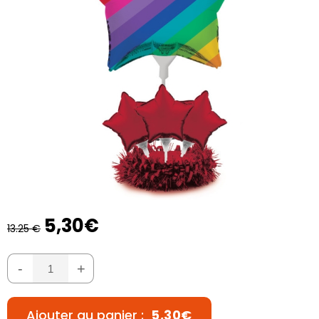
5,30€
13.25 €
-
+
Ajouter au panier :
5,30€