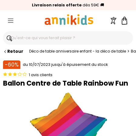
🥇
Livraison relais offerte
Palmarès Capital 2025 :
⭐⭐⭐⭐⭐
4,6/5
(24 000 avis clients)
Annikids N°1
dès 59€
🚚
Compte
Pani
Retour
>
Déco de table anniversaire enfant - la déco de table
Ba
-60%
du 10/07/2023 jusqu'à épuisement du stock
1 avis clients
Ballon Centre de Table Rainbow Fun