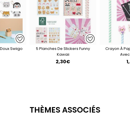
 Doux Swiigo
5 Planches De Stickers Funny
Crayon À Pap
Kawaii
Ave
2,30€
1
THÈMES ASSOCIÉS