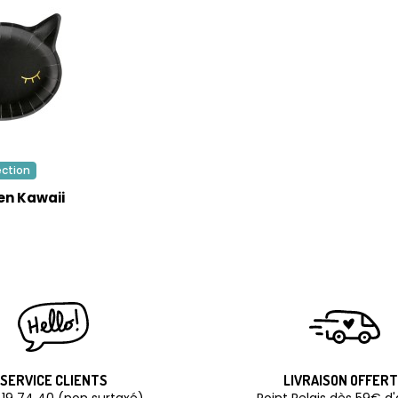
ection
en Kawaii
SERVICE CLIENTS
LIVRAISON OFFER
 19 74 40 (non surtaxé)
Point Relais dès 59€ d