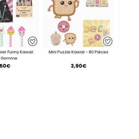
ier Funny Kawaii
Mini Puzzle Kawaii - 80 Pièces
Ball
c Gomme
Capybar
,50€
3,90€