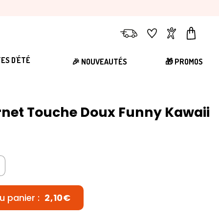
Livraison
Favoris
Compte
Panier
TES D'ÉTÉ
🎉 NOUVEAUTÉS
🎁 PROMOS
rnet Touche Doux Funny Kawaii
u panier :
2,10€