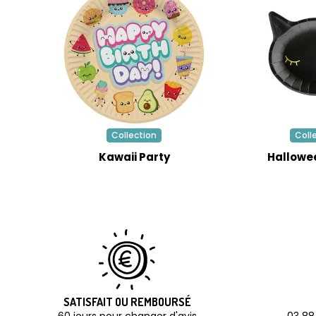
Collection
Coll
Kawaii Party
Hallowe
SATISFAIT OU REMBOURSÉ
60 jours pour changer d'avis
03 88