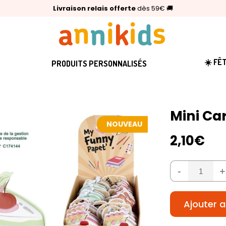
🥇
Livraison relais offerte
Palmarès Capital 2025 :
⭐⭐⭐⭐⭐
4,6/5
(24 000 avis clients)
Annikids N°1
dès 59€
🚚
☀️ FÊ
PRODUITS PERSONNALISÉS
Mini Ca
NOUVEAU
2,10€
-
+
Ajouter a