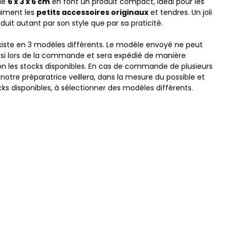
de
6 x 3 x 6 cm
en font un produit compact, idéal pour les
aiment les
petits accessoires originaux
et tendres. Un joli
duit autant par son style que par sa praticité.
xiste en 3 modèles différents. Le modèle envoyé ne peut
isi lors de la commande et sera expédié de manière
lon les stocks disponibles. En cas de commande de plusieurs
notre préparatrice veillera, dans la mesure du possible et
cks disponibles, à sélectionner des modèles différents.