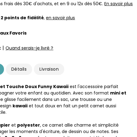
s frais dès 30€ d'achats, et en 9 ou 12x dès 50€.
En savoir plus
z
2
points de fidélité
,
en savoir plus
 aux Favoris
|
k
Quand serais-je livré ?
Détails
Livraison
net Touche Doux Funny Kawaii
est l'accessoire parfait
agner votre enfant au quotidien. Avec son format
mini et
l se glisse facilement dans un sac, une trousse ou une
design
kawaii
et tout doux en fait un petit carnet aussi
ile.
pier
et
polyester
, ce carnet allie charme et simplicité
ger les moments d'écriture, de dessin ou de notes. Ses