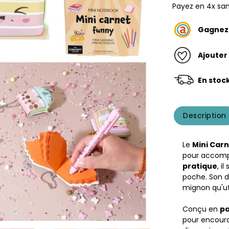
Payez en 4x san
Gagne
Ajouter
En stoc
Description
Le
Mini Car
pour accomp
pratique
, i
poche. Son 
mignon qu'ut
Conçu en
pa
pour encoura