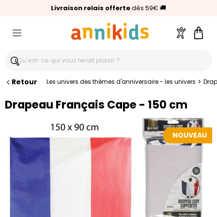
🥇
Livraison relais offerte
Palmarès Capital 2025 :
⭐⭐⭐⭐⭐
4,6/5
(24 000 avis clients)
Annikids N°1
dès 59€
🚚
Compte
Pani
Retour
>
Les univers des thèmes d'anniversaire - les univers
Drap
Drapeau Français Cape - 150 cm
NOUVEAU