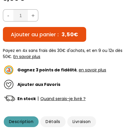
-
+
Ajouter au panier :
3,50€
Payez en 4x sans frais dès 30€ d'achats, et en 9 ou 12x dès
50€.
En savoir plus
Gagnez
3
points de fidélité
,
en savoir plus
Ajouter aux Favoris
|
En stock
Quand serais-je livré ?
Description
Détails
Livraison