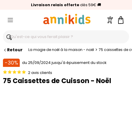
🥇
Livraison relais offerte
Palmarès Capital 2025 :
⭐⭐⭐⭐⭐
4,6/5
(24 000 avis clients)
Annikids N°1
dès 59€
🚚
Compte
Pani
Retour
>
La magie de noël à la maison - noël
75 caissettes de c
-30%
du 25/09/2024 jusqu'à épuisement du stock
2 avis clients
75 Caissettes de Cuisson - Noël