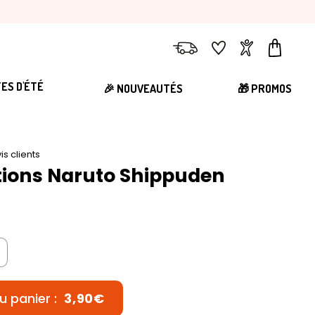
Livraison
Favoris
Compte
Panier
TES D'ÉTÉ
🎉 NOUVEAUTÉS
🎁 PROMOS
is clients
ations Naruto Shippuden
u panier :
3,90€