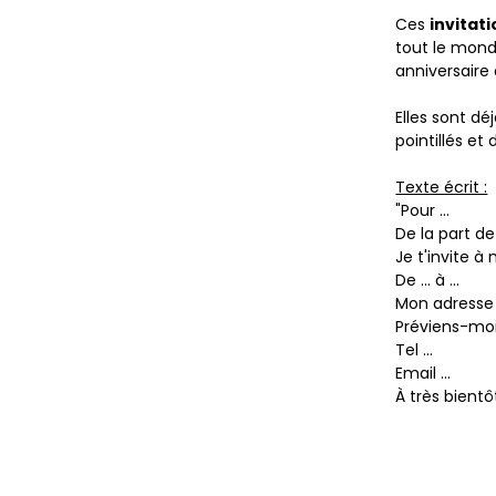
Ces
invitat
tout le mond
anniversaire
Elles sont déj
pointillés et
Texte écrit :
"Pour ...
De la part de 
Je t'invite à 
De ... à ...
Mon adresse .
Préviens-moi 
Tel ...
Email ...
À très bientôt