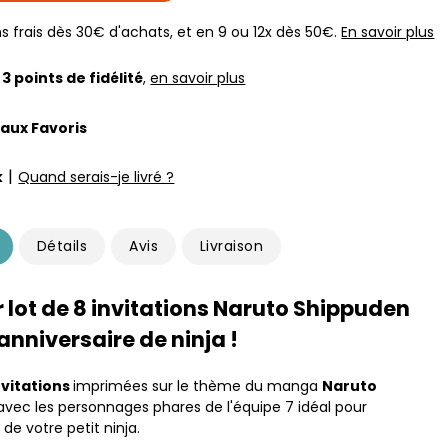
s frais dès 30€ d'achats, et en 9 ou 12x dès 50€.
En savoir plus
z
3
points de fidélité
,
en savoir plus
 aux Favoris
|
k
Quand serais-je livré ?
Détails
Avis
Livraison
 lot de 8 invitations Naruto Shippuden
anniversaire de ninja !
nvitations
imprimées sur le thème du manga
Naruto
vec les personnages phares de l'équipe 7 idéal pour
e de votre petit ninja.