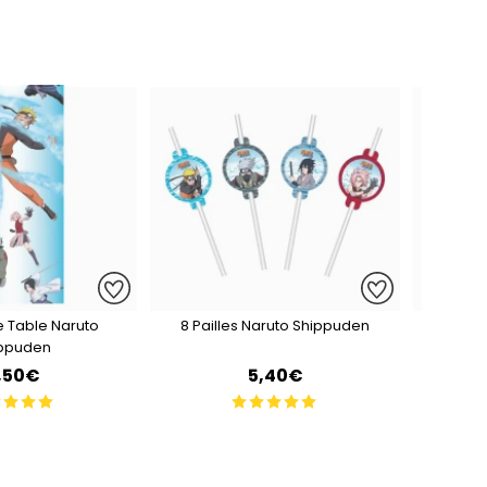
 Table Naruto
8 Pailles Naruto Shippuden
8 Gobe
ppuden
,50€
5,40€