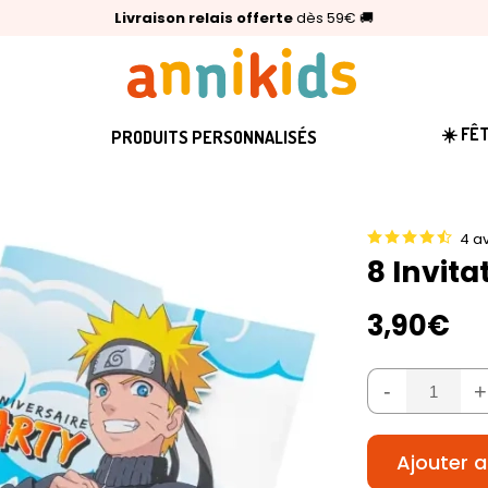
🥇
Livraison relais offerte
Palmarès Capital 2025 :
⭐⭐⭐⭐⭐
4,6/5
(24 000 avis clients)
Annikids N°1
dès 59€
🚚
☀️ FÊ
PRODUITS PERSONNALISÉS
4 av
8 Invit
3,90€
-
+
Ajouter a