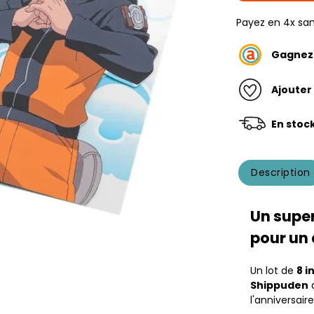
Payez en 4x san
Gagne
Ajouter
En stoc
Description
Un super
pour un 
Un lot de
8 i
Shippuden
a
l'anniversair