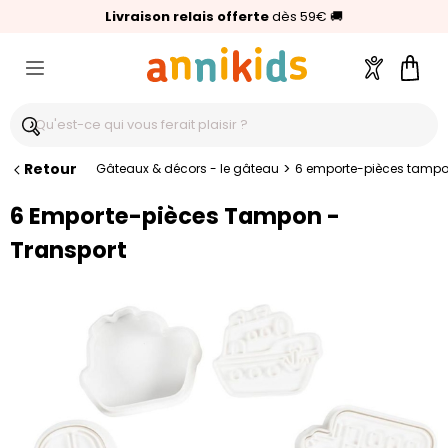
🥇
Livraison relais offerte
Palmarès Capital 2025 :
⭐⭐⭐⭐⭐
4,6/5
(24 000 avis clients)
Annikids N°1
dès 59€
🚚
Compte
Pani
Retour
>
Gâteaux & décors - le gâteau
6 emporte-pièces tampon
6 Emporte-pièces Tampon -
Transport