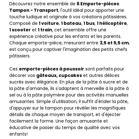
Découvrez notre ensemble de
6 Emporte-pièces
Tampon - Transport
, l'outil idéal pour apporter une
touche ludique et originale à vos créations pâtissières.
Composé de
1 voiture
,
1 bateau
,
1 bus
,
1 hélicoptère
,
1 scooter
et
1 train
, cet ensemble offre une
expérience créative pour les enfants et les parents.
Chaque emporte-pièce, mesurant entre
3,5 et 5,5 cm
,
est conçu pour captiver l'imagination des petits chefs
pâtissiers.
Ces
emporte-pièces à poussoir
sont parfaits pour
décorer vos
gâteaux, cupcakes
et autres délices
sucrés avec élégance. En plus de la pâte à sucre et de
la pâte d'amande, ils s'adaptent à merveille à la pâte à
sel ou à la pâte polymère pour des activités manuelles
amusantes. Simple d'utilisation, il suffit d'étaler la pâte,
d'appuyer sur le tampon pour révéler les magnifiques
détails de chaque moyen de transport, et d'éjecter
facilement la forme. Une façon amusante et
éducative de passer du temps de qualité avec vos
enfants!