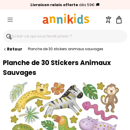
🥇
Livraison relais offerte
Palmarès Capital 2025 :
⭐⭐⭐⭐⭐
4,6/5
(24 000 avis clients)
Annikids N°1
dès 59€
🚚
Compte
Pani
Retour
Planche de 30 stickers animaux sauvages
Planche de 30 Stickers Animaux
Sauvages