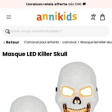
🥇
Livraison relais offerte
Palmarès Capital 2025 :
⭐⭐⭐⭐⭐
4,6/5
(24 000 avis clients)
Annikids N°1
dès 59€
🚚
Compte
Pani
Retour
>
Carnaval pour enfants - carnaval
Masque led killer skul
Masque LED Killer Skull