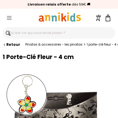
🥇
Livraison relais offerte
Palmarès Capital 2025 :
⭐⭐⭐⭐⭐
4,6/5
(24 000 avis clients)
Annikids N°1
dès 59€
🚚
Compte
Pani
Retour
>
Pinatas & accessoires - les pinatas
1 porte-clé fleur - 
1 Porte-Clé Fleur - 4 cm