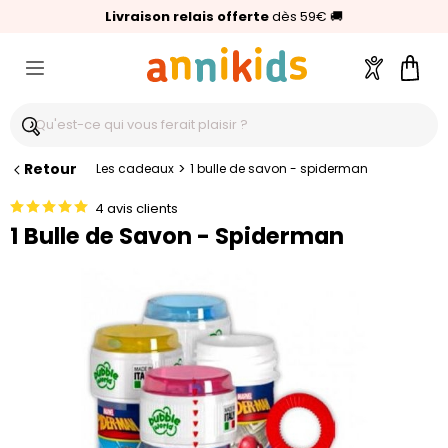
🥇
Livraison relais offerte
Palmarès Capital 2025 :
⭐⭐⭐⭐⭐
4,6/5
(24 000 avis clients)
Annikids N°1
dès 59€
🚚
Compte
Pani
Retour
>
Les cadeaux
1 bulle de savon - spiderman
4 avis clients
1 Bulle de Savon - Spiderman