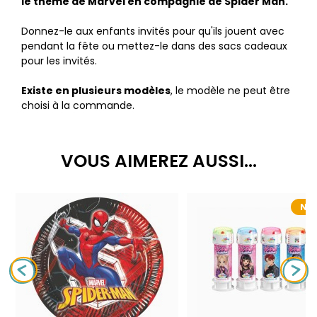
le thème de Marvel en compagnie de Spider Man.
Donnez-le aux enfants invités pour qu'ils jouent avec
pendant la fête ou mettez-le dans des sacs cadeaux
pour les invités.
Existe en plusieurs modèles
, le modèle ne peut être
choisi à la commande.
VOUS AIMEREZ AUSSI...
NO