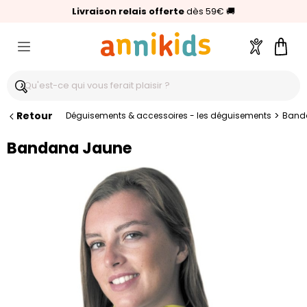
🥇
Livraison relais offerte
Palmarès Capital 2025 :
⭐⭐⭐⭐⭐
4,6/5
(24 000 avis clients)
Annikids N°1
dès 59€
🚚
Compte
Pani
Retour
>
Déguisements & accessoires - les déguisements
Band
Bandana Jaune