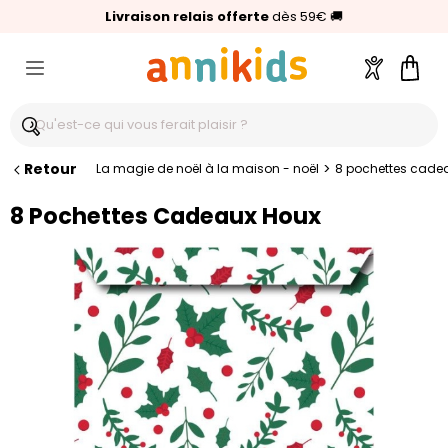
🥇
Livraison relais offerte
Palmarès Capital 2025 :
⭐⭐⭐⭐⭐
4,6/5
(24 000 avis clients)
Annikids N°1
dès 59€
🚚
Compte
Pani
Retour
>
La magie de noël à la maison - noël
8 pochettes cade
8 Pochettes Cadeaux Houx