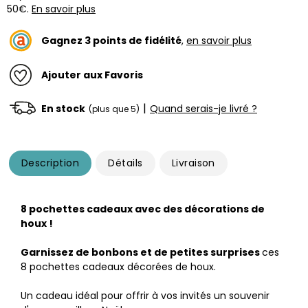
50€.
En savoir plus
Gagnez
3
points de fidélité
,
en savoir plus
Ajouter aux Favoris
|
En stock
Quand serais-je livré ?
(plus que 5)
Description
Détails
Livraison
8 pochettes cadeaux avec des décorations de
houx !
Garnissez de bonbons et de petites surprises
ces
8 pochettes cadeaux décorées de houx.
Un cadeau idéal pour offrir à vos invités un souvenir