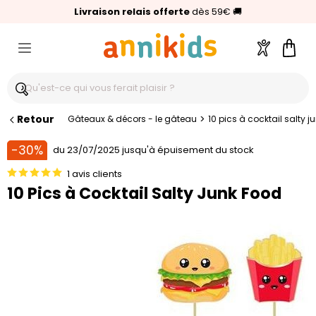
🥇
Livraison relais offerte
Palmarès Capital 2025 :
⭐⭐⭐⭐⭐
4,6/5
(24 000 avis clients)
Annikids N°1
dès 59€
🚚
Compte
Pani
Retour
>
Gâteaux & décors - le gâteau
10 pics à cocktail salty j
-30%
du 23/07/2025 jusqu'à épuisement du stock
1 avis clients
10 Pics à Cocktail Salty Junk Food