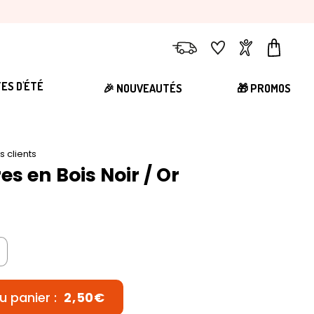
Livraison
Favoris
Compte
Panier
TES D'ÉTÉ
🎉 NOUVEAUTÉS
🎁 PROMOS
is clients
res en Bois Noir / Or
u panier :
2,50€