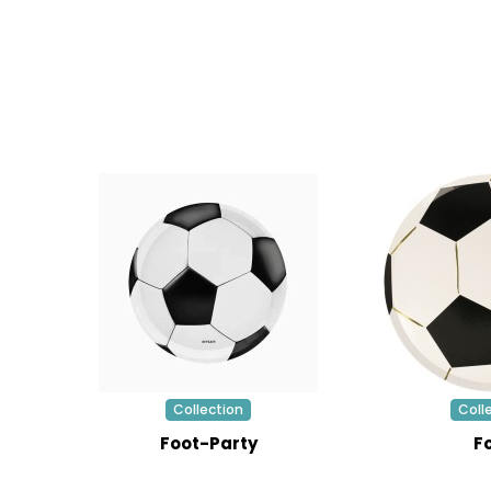
Collection
Coll
Foot-Party
F