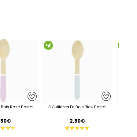
n Bois Rose Pastel
8 Cuillères En Bois Bleu Pastel
50 Gra
,50€
2,50€