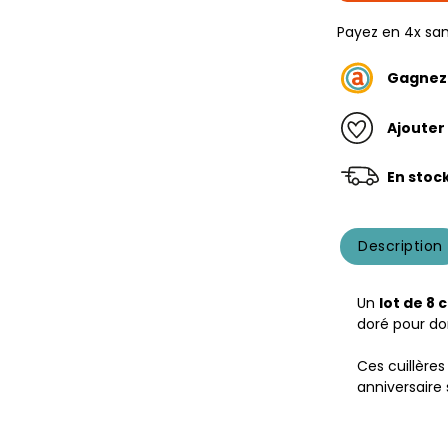
Payez en 4x san
Gagne
Ajouter
En stoc
Description
Un
lot de 8 
doré pour do
Ces cuillères
anniversaire