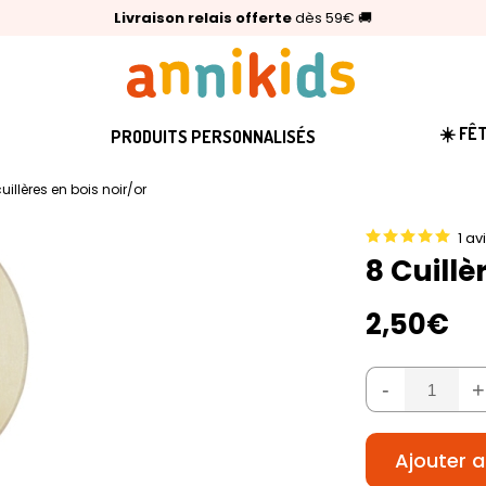
🥇
Livraison relais offerte
Palmarès Capital 2025 :
⭐⭐⭐⭐⭐
4,6/5
(24 000 avis clients)
Annikids N°1
dès 59€
🚚
☀️ FÊ
PRODUITS PERSONNALISÉS
uillères en bois noir/or
1 av
8 Cuillè
2,50€
-
+
Ajouter a