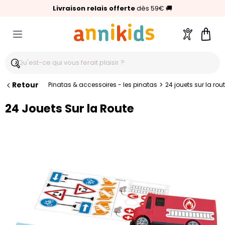
🥇
Livraison relais offerte
Palmarès Capital 2025 :
⭐⭐⭐⭐⭐
4,6/5
(24 000 avis clients)
Annikids N°1
dès 59€
🚚
Compte
Pani
Retour
>
Pinatas & accessoires - les pinatas
24 jouets sur la rou
24 Jouets Sur la Route