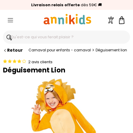
🥇
Livraison relais offerte
Palmarès Capital 2025 :
⭐⭐⭐⭐⭐
4,6/5
(24 000 avis clients)
Annikids N°1
dès 59€
🚚
Compte
Pani
Retour
>
Carnaval pour enfants - carnaval
Déguisement lion
2 avis clients
Déguisement Lion