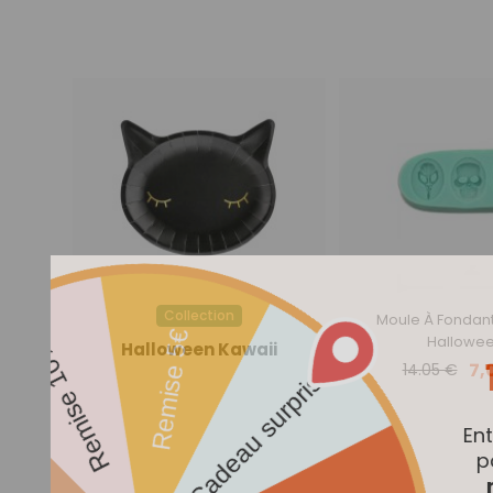
Collection
Moule À Fondant
Hallowe
Halloween Kawaii
7,
14.05 €