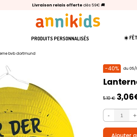
🥇
Livraison relais offerte
Palmarès Capital 2025 :
⭐⭐⭐⭐⭐
4,6/5
(24 000 avis clients)
Annikids N°1
dès 59€
🚚
☀️ FÊ
PRODUITS PERSONNALISÉS
erne bvb dortmund
-40%
du 05/
Lanter
3,06
5.10 €
-
+
Ajouter a