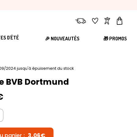
Livraison
Favoris
Compte
Panier
TES D'ÉTÉ
🎉 NOUVEAUTÉS
🎁 PROMOS
09/2024 jusqu'à épuisement du stock
ne BVB Dortmund
€
u panier :
3,06€