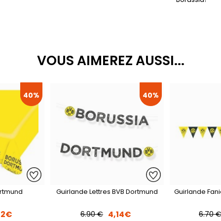
VOUS AIMEREZ AUSSI...
40%
40%
rtmund
Guirlande Lettres BVB Dortmund
Guirlande Fan
32€
4,14€
6.90 €
6.70 