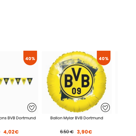
40%
40%
ions BVB Dortmund
Ballon Mylar BVB Dortmund
8 Inv
4,02€
3,90€
€
6.50 €
5