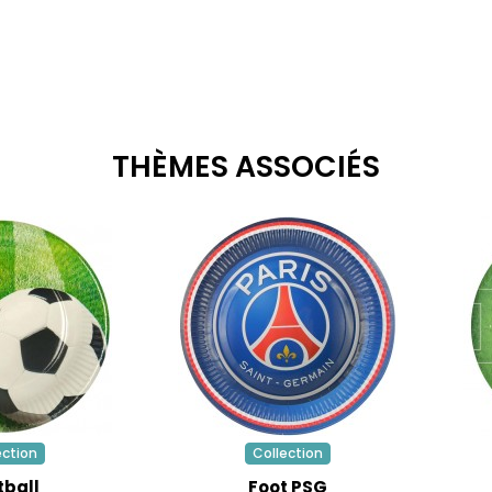
THÈMES ASSOCIÉS
ection
Collection
tball
Foot PSG