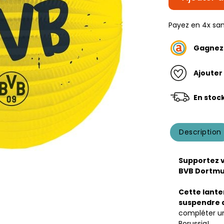
Payez en 4x san
Gagne
Ajouter
En stoc
Description
Supportez v
BVB Dortmun
Cette lante
suspendre d
compléter un
Borussia!