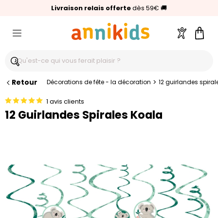
🥇
Livraison relais offerte
Palmarès Capital 2025 :
⭐⭐⭐⭐⭐
4,6/5
(24 000 avis clients)
Annikids N°1
dès 59€
🚚
Compte
Pani
Retour
>
Décorations de fête - la décoration
12 guirlandes spiral
1 avis clients
12 Guirlandes Spirales Koala